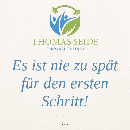
Startseite
Mein Werdegang als Personal Trainer
Es ist nie zu spät
Angebote
für den ersten
Aktuelles
Schritt!
Fitnesscamps
...